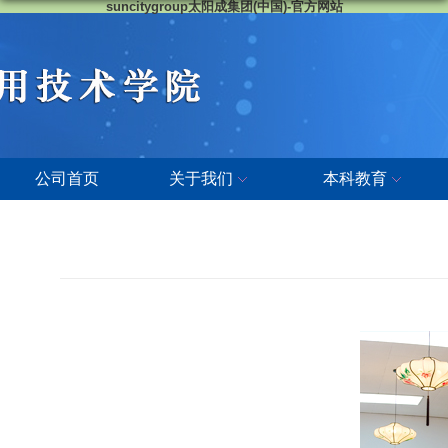
suncitygroup太阳成集团(中国)-官方网站
公司首页
关于我们
本科教育