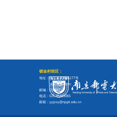
锁金村校区：
地址：南京市龙蟠路177号
太阳成集团tyc
邮编：210042
电话：025-85483065
邮箱：yyjsxy@njupt.edu.cn