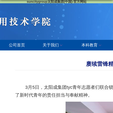
suncitygroup太阳成集团(中国)-官方网站
公司首页
关于我们
本科教育
赓续雷锋精
3月5日，太阳成集团tyc青年志愿者们联合锁
了新时代青年的责任担当与奉献精神。